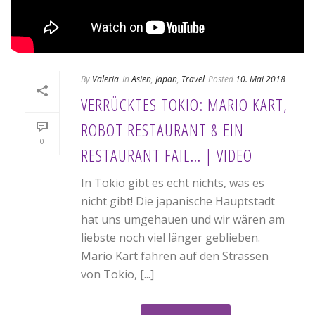
By
Valeria
In
Asien
,
Japan
,
Travel
Posted
10. Mai 2018
VERRÜCKTES TOKIO: MARIO KART,
ROBOT RESTAURANT & EIN
0
RESTAURANT FAIL… | VIDEO
In Tokio gibt es echt nichts, was es
nicht gibt! Die japanische Hauptstadt
hat uns umgehauen und wir wären am
liebste noch viel länger geblieben.
Mario Kart fahren auf den Strassen
von Tokio, [...]