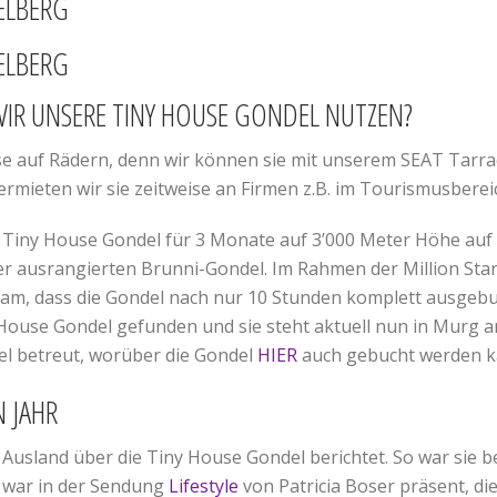
R UNSERE TINY HOUSE GONDEL NUTZEN?
ouse auf Rädern, denn wir können sie mit unserem SEAT Tarra
mieten wir sie zeitweise an Firmen z.B. im Tourismusbereic
e Tiny House Gondel für 3 Monate auf 3’000 Meter Höhe auf
der ausrangierten Brunni-Gondel. Im Rahmen der Million S
am, dass die Gondel nach nur 10 Stunden komplett ausgebu
ouse Gondel gefunden und sie steht aktuell nun in Murg am 
el betreut, worüber die Gondel
HIER
auch gebucht werden k
N JAHR
Ausland über die Tiny House Gondel berichtet. So war sie b
 war in der Sendung
Lifestyle
von Patricia Boser präsent, di