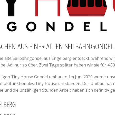
SCHEN AUS EINER ALTEN SEILBAHNGONDEL
ine alte Seilbahngondel aus Engelberg entdeckt, während wi
ei Adi nur so über. Zwei Tage später haben wir sie für 4’5
maligen Tiny House Gondel umbauen. Im Juni 2020 wurde unse
multifunktionales Tiny House entstanden. Der Umbau hat run
e und die unzähligen Stunden Arbeit haben sich definitiv ge