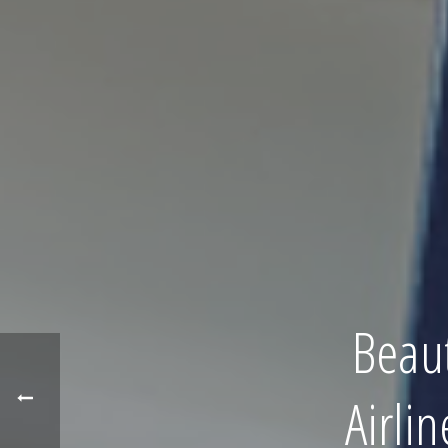
Beau
Airli