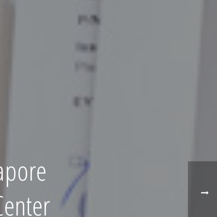
apore
Center