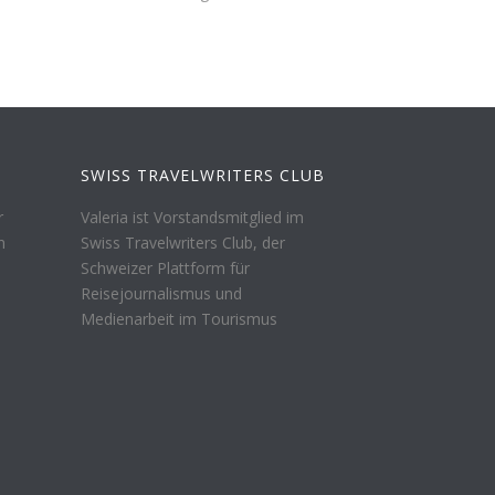
SWISS TRAVELWRITERS CLUB
r
Valeria ist Vorstandsmitglied im
n
Swiss Travelwriters Club, der
Schweizer Plattform für
Reisejournalismus und
Medienarbeit im Tourismus