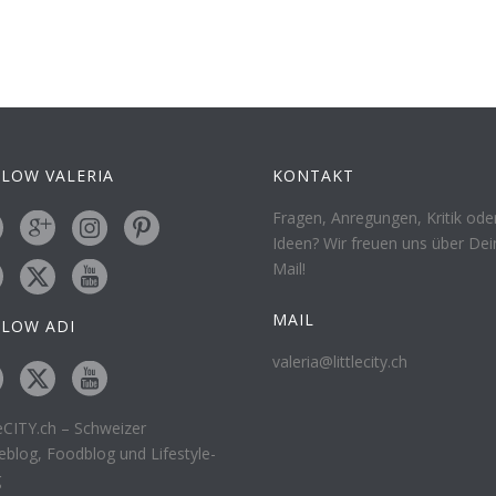
LOW VALERIA
KONTAKT
Fragen, Anregungen, Kritik ode
Ideen? Wir freuen uns über Dei
Mail!
MAIL
LLOW ADI
valeria@littlecity.ch
leCITY.ch – Schweizer
eblog, Foodblog und Lifestyle-
g