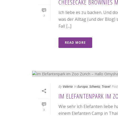
CHEESECAKE BROWNIES M
Ich liebe es zu backen. Und doc
7
was der Alltag (und der Blog)
Fall [...]
READ MORE
By
Valeria
In
Europa
,
Schweiz
,
Travel
Post
IM ELEFANTENPARK IM Z
Wie sehr ich Elefanten liebe h
3
einem Elefanten Camp in Thai