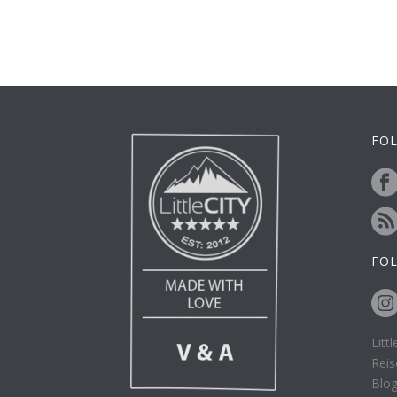
FOL
FO
Litt
Reis
Blo