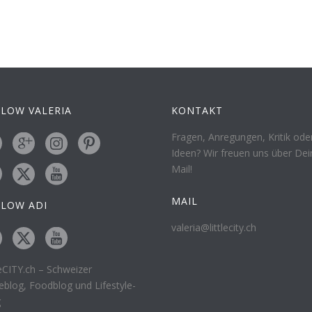
LOW VALERIA
KONTAKT
Fragen, Anregungen, Kritik ode
Ideen? Wir freuen uns über Dei
Mail!
MAIL
LLOW ADI
valeria@littlecity.ch
leCITY.ch – Schweizer
eblog, Foodblog und Lifestyle-
g