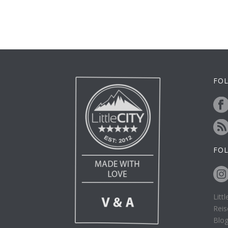
FOL
FO
Litt
Reis
Blo