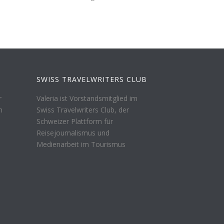
SWISS TRAVELWRITERS CLUB
r
Valeria ist Vorstandsmitglied im
n
Swiss Travelwriters Club, der
Schweizer Plattform für
Reisejournalismus und
Medienarbeit im Tourismus