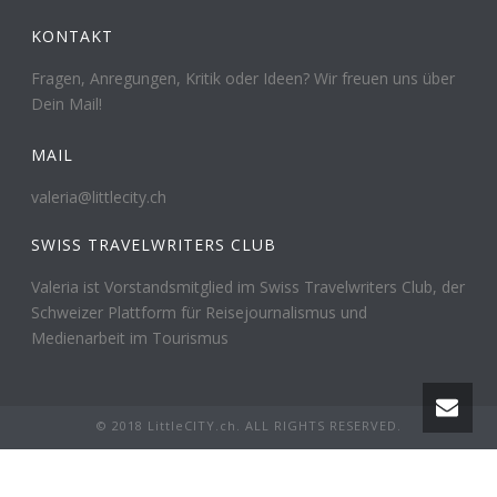
KONTAKT
Fragen, Anregungen, Kritik oder Ideen? Wir freuen uns über
Dein Mail!
MAIL
valeria@littlecity.ch
SWISS TRAVELWRITERS CLUB
Valeria ist Vorstandsmitglied im Swiss Travelwriters Club, der
Schweizer Plattform für Reisejournalismus und
Medienarbeit im Tourismus
© 2018 LittleCITY.ch. ALL RIGHTS RESERVED.
Impressum
Datenschutzerklärung