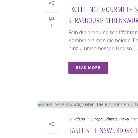
EXCELLENCE GOURMETFEST
STRASBOURG SEHENSWÜR
1
Fein dinieren und schifffahre
Kombiniert man die beiden T
hinzu, umso besser! Und so [...
READ MORE
By
Valeria
In
Europa
,
Schweiz
,
Travel
Post
BASEL SEHENSWÜRDIGKEI