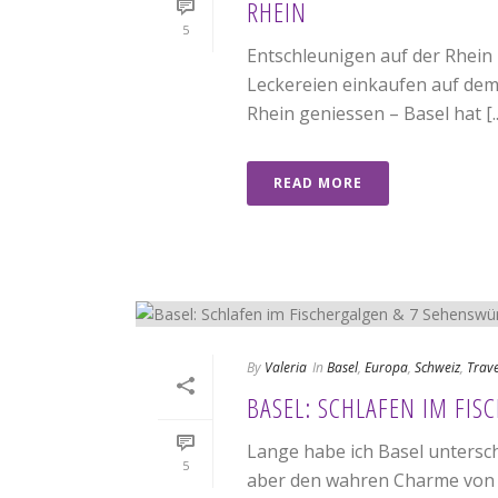
RHEIN
5
Entschleunigen auf der Rhein 
Leckereien einkaufen auf dem
Rhein geniessen – Basel hat [..
READ MORE
By
Valeria
In
Basel
,
Europa
,
Schweiz
,
Trave
BASEL: SCHLAFEN IM FI
Lange habe ich Basel untersc
5
aber den wahren Charme von B