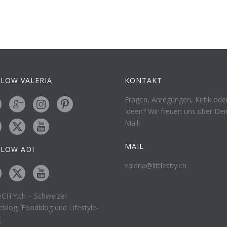
LOW VALERIA
KONTAKT
Fragen, Anregungen, Kritik ode
Ideen? Wir freuen uns über Dei
Mail!
MAIL
LLOW ADI
valeria@littlecity.ch
leCITY.ch – Schweizer
eblog, Foodblog und Lifestyle-
g