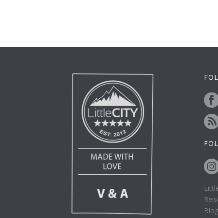
FOL
FO
Litt
Reis
Blo