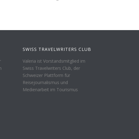
SWISS TRAVELWRITERS CLUB
r
Valeria ist Vorstandsmitglied im
n
Swiss Travelwriters Club, der
Schweizer Plattform für
Reisejournalismus und
Medienarbeit im Tourismus