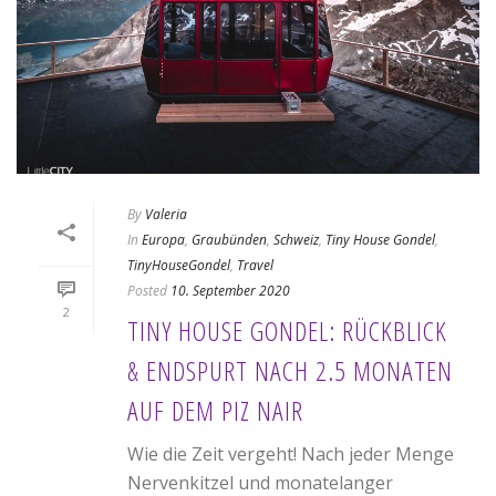
By
Valeria
In
Europa
,
Graubünden
,
Schweiz
,
Tiny House Gondel
,
TinyHouseGondel
,
Travel
Posted
10. September 2020
2
TINY HOUSE GONDEL: RÜCKBLICK
& ENDSPURT NACH 2.5 MONATEN
AUF DEM PIZ NAIR
Wie die Zeit vergeht! Nach jeder Menge
Nervenkitzel und monatelanger