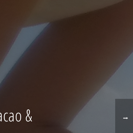
acao &