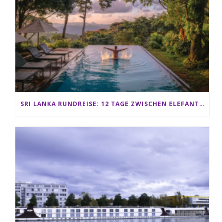
SRI LANKA RUNDREISE: 12 TAGE ZWISCHEN ELEFANTEN, TEEPLANTAGEN & STRAND ALS FAMILIE