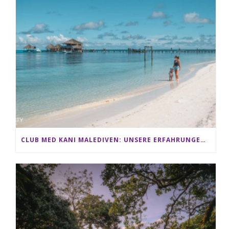
CLUB MED KANI MALEDIVEN: UNSERE ERFAHRUNGEN IM ALL-INCLUSIVE PARADIES