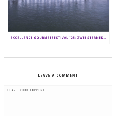
EXCELLENCE GOURMETFESTIVAL ´25: ZWEI STERNEKÖCHE ANTONIO GUIDA & DARIO MORESCO VERWÖHNEN IHRE GÄSTE AUF EINER LUXERIÖSEN SCHIFFSREISE
LEAVE A COMMENT