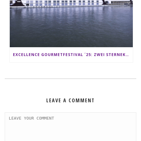
EXCELLENCE GOURMETFESTIVAL ´25: ZWEI STERNEKÖCHE ANTONIO GUIDA & DARIO MORESCO VERWÖHNEN IHRE GÄSTE AUF EINER LUXERIÖSEN SCHIFFSREISE
LEAVE A COMMENT