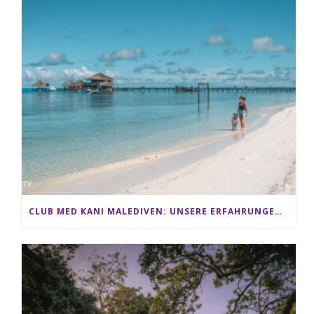
CLUB MED KANI MALEDIVEN: UNSERE ERFAHRUNGEN IM ALL-INCLUSIVE PARADIES