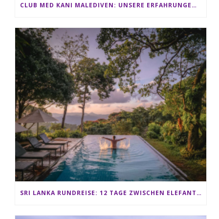
CLUB MED KANI MALEDIVEN: UNSERE ERFAHRUNGEN IM ALL-INCLUSIVE PARADIES
SRI LANKA RUNDREISE: 12 TAGE ZWISCHEN ELEFANTEN, TEEPLANTAGEN & STRAND ALS FAMILIE