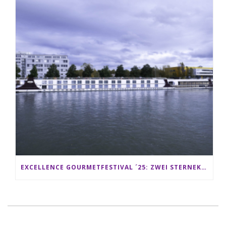
EXCELLENCE GOURMETFESTIVAL ´25: ZWEI STERNEKÖCHE ANTONIO GUIDA & DARIO MORESCO VERWÖHNEN IHRE GÄSTE AUF EINER LUXERIÖSEN SCHIFFSREISE