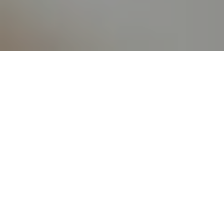
Heute ist es wieder mal Zeit für ein Cake Rezept: Es gibt
Zitronen Mohn Kuchen mit Ricotta! Zitronenkuchen
liebe ich sowieso, solange er schön saftig und gut
durchtränkt ist. Je mehr Zitronensaft, natürlich in
Kombination mit Zucker, desto besser!
Mohn und Ricotta wie in diesem Rezept sind noch das
Tüpfchen auf dem i und machen den Kuchen schön
luftig und leicht. Ich hab für die Fotos zwar kleine
Küchlein gemacht, ihr könnt den Kuchen auch als Cake
backen. Das Rezept wäre für einen Zitronen Cake