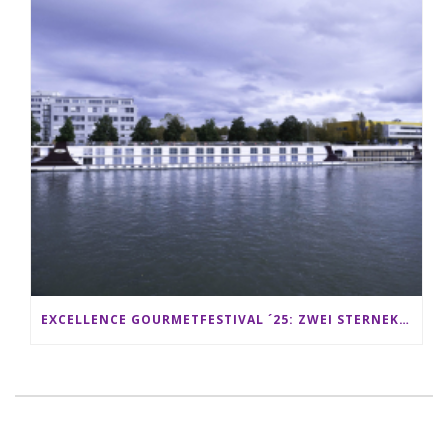
EXCELLENCE GOURMETFESTIVAL ´25: ZWEI STERNEKÖCHE ANTONIO GUIDA & DARIO MORESCO VERWÖHNEN IHRE GÄSTE AUF EINER LUXERIÖSEN SCHIFFSREISE