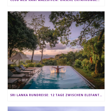
SRI LANKA RUNDREISE: 12 TAGE ZWISCHEN ELEFANTEN, TEEPLANTAGEN & STRAND ALS FAMILIE