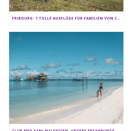
FRIBOURG: 7 TOLLE AUSFLÜGE FÜR FAMILIEN VON CHARMEY BIS LES PACCOTS
CLUB MED KANI MALEDIVEN: UNSERE ERFAHRUNGEN IM ALL-INCLUSIVE PARADIES