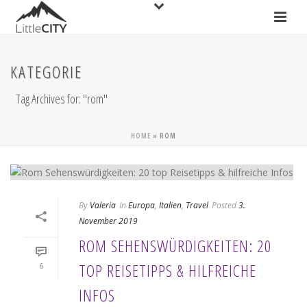
KATEGORIE
Tag Archives for: "rom"
HOME
»
ROM
By
Valeria
In
Europa
,
Italien
,
Travel
Posted
3.
November 2019
ROM SEHENSWÜRDIGKEITEN: 20
TOP REISETIPPS & HILFREICHE
6
INFOS