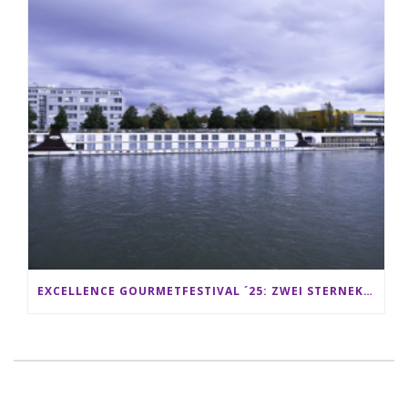
EXCELLENCE GOURMETFESTIVAL ´25: ZWEI STERNEKÖCHE ANTONIO GUIDA & DARIO MORESCO VERWÖHNEN IHRE GÄSTE AUF EINER LUXERIÖSEN SCHIFFSREISE