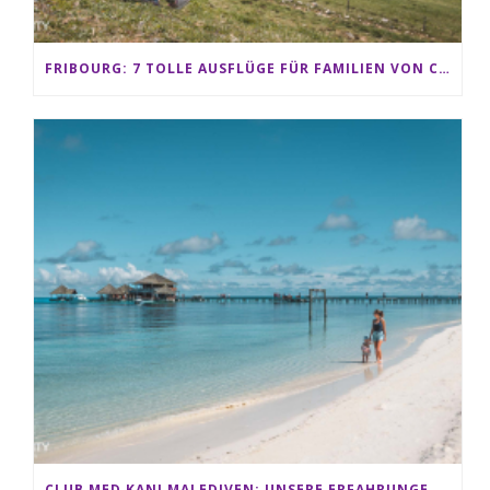
FRIBOURG: 7 TOLLE AUSFLÜGE FÜR FAMILIEN VON CHARMEY BIS LES PACCOTS
CLUB MED KANI MALEDIVEN: UNSERE ERFAHRUNGEN IM ALL-INCLUSIVE PARADIES