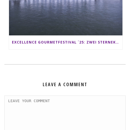
EXCELLENCE GOURMETFESTIVAL ´25: ZWEI STERNEKÖCHE ANTONIO GUIDA & DARIO MORESCO VERWÖHNEN IHRE GÄSTE AUF EINER LUXERIÖSEN SCHIFFSREISE
LEAVE A COMMENT