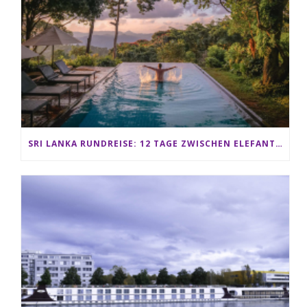
SRI LANKA RUNDREISE: 12 TAGE ZWISCHEN ELEFANTEN, TEEPLANTAGEN & STRAND ALS FAMILIE