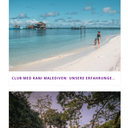
CLUB MED KANI MALEDIVEN: UNSERE ERFAHRUNGEN IM ALL-INCLUSIVE PARADIES