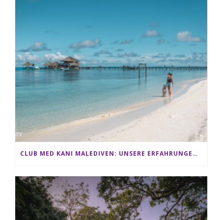
CLUB MED KANI MALEDIVEN: UNSERE ERFAHRUNGEN IM ALL-INCLUSIVE PARADIES