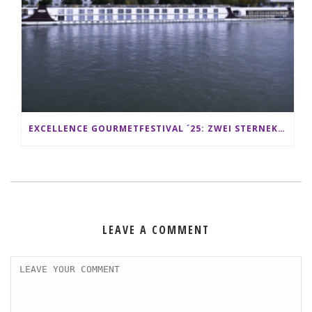
EXCELLENCE GOURMETFESTIVAL ´25: ZWEI STERNEKÖCHE ANTONIO GUIDA & DARIO MORESCO VERWÖHNEN IHRE GÄSTE AUF EINER LUXERIÖSEN SCHIFFSREISE
LEAVE A COMMENT