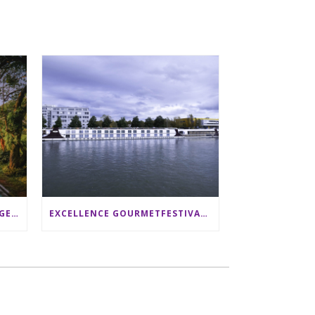
SRI LANKA RUNDREISE: 12 TAGE ZWISCHEN ELEFANTEN, TEEPLANTAGEN & STRAND ALS FAMILIE
EXCELLENCE GOURMETFESTIVAL ´25: ZWEI STERNEKÖCHE ANTONIO GUIDA & DARIO MORESCO VERWÖHNEN IHRE GÄSTE AUF EINER LUXERIÖSEN SCHIFFSREISE