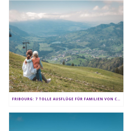
FRIBOURG: 7 TOLLE AUSFLÜGE FÜR FAMILIEN VON CHARMEY BIS LES PACCOTS