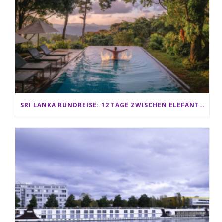
SRI LANKA RUNDREISE: 12 TAGE ZWISCHEN ELEFANTEN, TEEPLANTAGEN & STRAND ALS FAMILIE