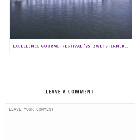
EXCELLENCE GOURMETFESTIVAL ´25: ZWEI STERNEKÖCHE ANTONIO GUIDA & DARIO MORESCO VERWÖHNEN IHRE GÄSTE AUF EINER LUXERIÖSEN SCHIFFSREISE
LEAVE A COMMENT