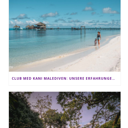
CLUB MED KANI MALEDIVEN: UNSERE ERFAHRUNGEN IM ALL-INCLUSIVE PARADIES