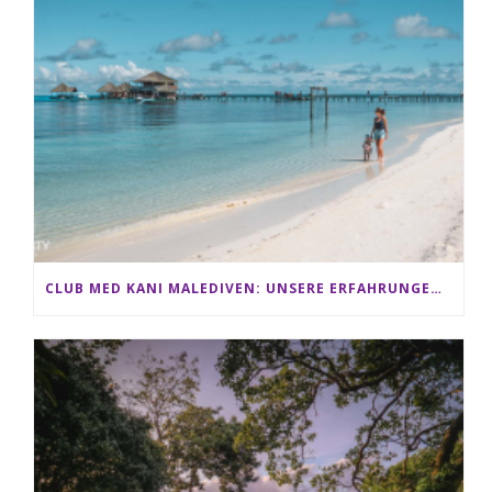
CLUB MED KANI MALEDIVEN: UNSERE ERFAHRUNGEN IM ALL-INCLUSIVE PARADIES