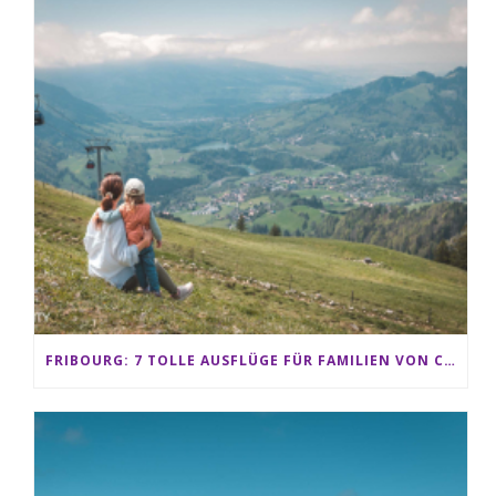
FRIBOURG: 7 TOLLE AUSFLÜGE FÜR FAMILIEN VON CHARMEY BIS LES PACCOTS