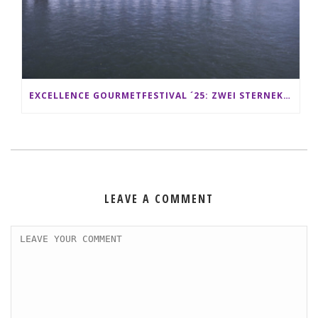
EXCELLENCE GOURMETFESTIVAL ´25: ZWEI STERNEKÖCHE ANTONIO GUIDA & DARIO MORESCO VERWÖHNEN IHRE GÄSTE AUF EINER LUXERIÖSEN SCHIFFSREISE
LEAVE A COMMENT