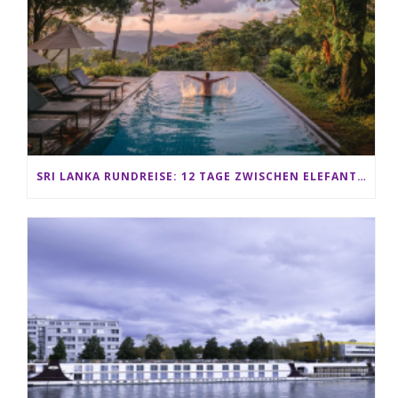
SRI LANKA RUNDREISE: 12 TAGE ZWISCHEN ELEFANTEN, TEEPLANTAGEN & STRAND ALS FAMILIE