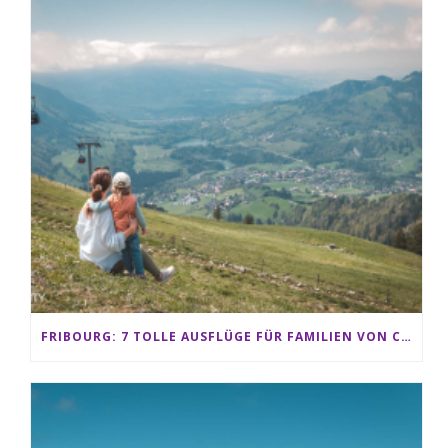
FRIBOURG: 7 TOLLE AUSFLÜGE FÜR FAMILIEN VON CHARMEY BIS LES PACCOTS