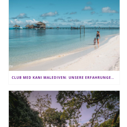
CLUB MED KANI MALEDIVEN: UNSERE ERFAHRUNGEN IM ALL-INCLUSIVE PARADIES