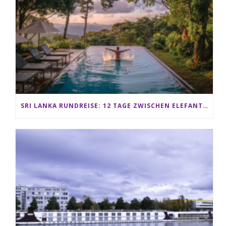
SRI LANKA RUNDREISE: 12 TAGE ZWISCHEN ELEFANTEN, TEEPLANTAGEN & STRAND ALS FAMILIE