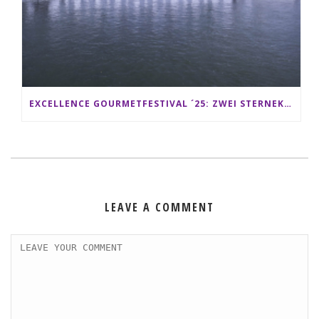
EXCELLENCE GOURMETFESTIVAL ´25: ZWEI STERNEKÖCHE ANTONIO GUIDA & DARIO MORESCO VERWÖHNEN IHRE GÄSTE AUF EINER LUXERIÖSEN SCHIFFSREISE
LEAVE A COMMENT