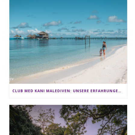
CLUB MED KANI MALEDIVEN: UNSERE ERFAHRUNGEN IM ALL-INCLUSIVE PARADIES