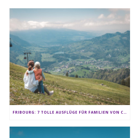
FRIBOURG: 7 TOLLE AUSFLÜGE FÜR FAMILIEN VON CHARMEY BIS LES PACCOTS