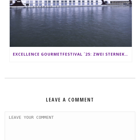
EXCELLENCE GOURMETFESTIVAL ´25: ZWEI STERNEKÖCHE ANTONIO GUIDA & DARIO MORESCO VERWÖHNEN IHRE GÄSTE AUF EINER LUXERIÖSEN SCHIFFSREISE
LEAVE A COMMENT