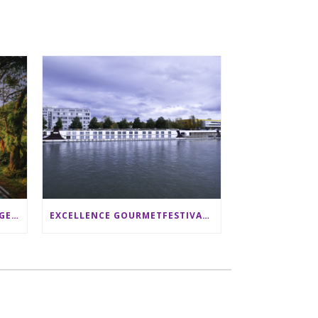
SRI LANKA RUNDREISE: 12 TAGE ZWISCHEN ELEFANTEN, TEEPLANTAGEN & STRAND ALS FAMILIE
EXCELLENCE GOURMETFESTIVAL ´25: ZWEI STERNEKÖCHE ANTONIO GUIDA & DARIO MORESCO VERWÖHNEN IHRE GÄSTE AUF EINER LUXERIÖSEN SCHIFFSREISE