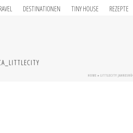
RAVEL
DESTINATIONEN
TINY HOUSE
REZEPTE
A_LITTLECITY
HOME
»
LITTLECITY JAHRESRÜ