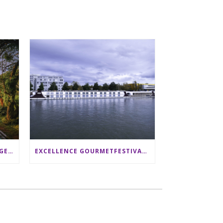
SRI LANKA RUNDREISE: 12 TAGE ZWISCHEN ELEFANTEN, TEEPLANTAGEN & STRAND ALS FAMILIE
EXCELLENCE GOURMETFESTIVAL ´25: ZWEI STERNEKÖCHE ANTONIO GUIDA & DARIO MORESCO VERWÖHNEN IHRE GÄSTE AUF EINER LUXERIÖSEN SCHIFFSREISE