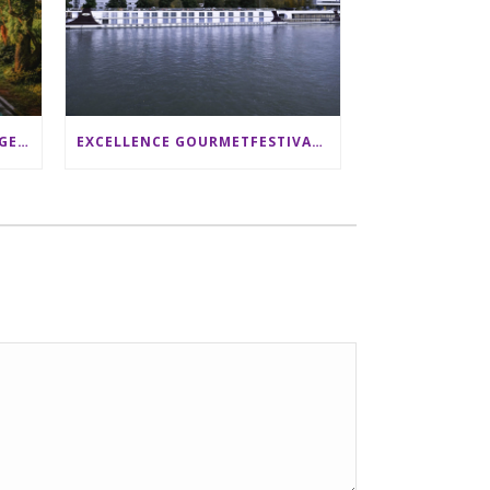
SRI LANKA RUNDREISE: 12 TAGE ZWISCHEN ELEFANTEN, TEEPLANTAGEN & STRAND ALS FAMILIE
EXCELLENCE GOURMETFESTIVAL ´25: ZWEI STERNEKÖCHE ANTONIO GUIDA & DARIO MORESCO VERWÖHNEN IHRE GÄSTE AUF EINER LUXERIÖSEN SCHIFFSREISE