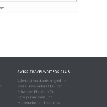
SWISS TRAVELWRITERS CLUB
r
Valeria ist Vorstandsmitglied im
n
Swiss Travelwriters Club, der
Schweizer Plattform für
Reisejournalismus und
Medienarbeit im Tourismus