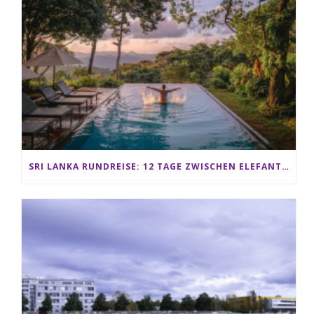
SRI LANKA RUNDREISE: 12 TAGE ZWISCHEN ELEFANTEN, TEEPLANTAGEN & STRAND ALS FAMILIE