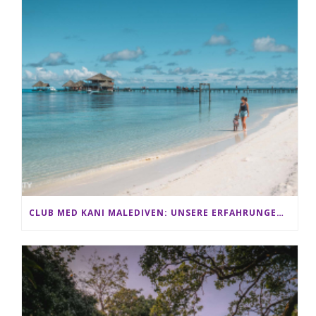
CLUB MED KANI MALEDIVEN: UNSERE ERFAHRUNGEN IM ALL-INCLUSIVE PARADIES