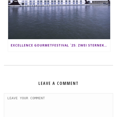
EXCELLENCE GOURMETFESTIVAL ´25: ZWEI STERNEKÖCHE ANTONIO GUIDA & DARIO MORESCO VERWÖHNEN IHRE GÄSTE AUF EINER LUXERIÖSEN SCHIFFSREISE
LEAVE A COMMENT