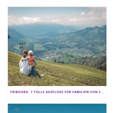
FRIBOURG: 7 TOLLE AUSFLÜGE FÜR FAMILIEN VON CHARMEY BIS LES PACCOTS