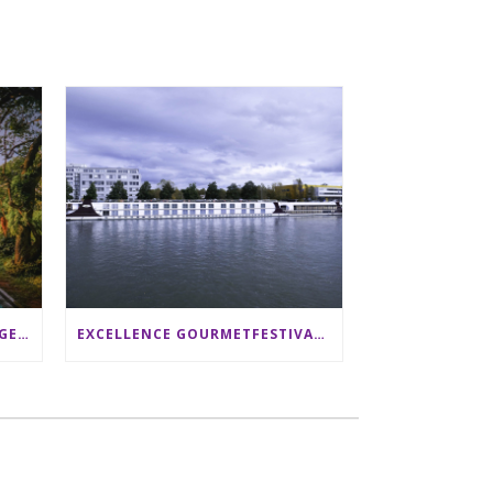
SRI LANKA RUNDREISE: 12 TAGE ZWISCHEN ELEFANTEN, TEEPLANTAGEN & STRAND ALS FAMILIE
EXCELLENCE GOURMETFESTIVAL ´25: ZWEI STERNEKÖCHE ANTONIO GUIDA & DARIO MORESCO VERWÖHNEN IHRE GÄSTE AUF EINER LUXERIÖSEN SCHIFFSREISE