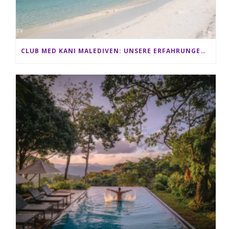
CLUB MED KANI MALEDIVEN: UNSERE ERFAHRUNGEN IM ALL-INCLUSIVE PARADIES