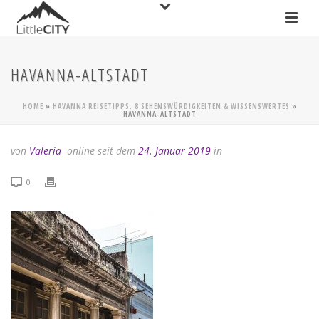
HAVANNA-ALTSTADT
HOME
»
HAVANNA REISETIPPS: 8 SEHENSWÜRDIGKEITEN & WISSENSWERTES
»
HAVANNA-ALTSTADT
von
Valeria
online seit dem
24. Januar 2019
in
0