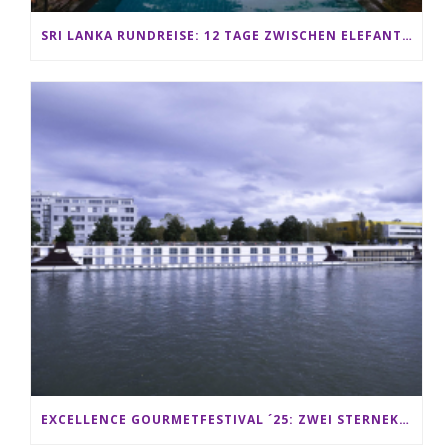
SRI LANKA RUNDREISE: 12 TAGE ZWISCHEN ELEFANTEN, TEEPLANTAGEN & STRAND ALS FAMILIE
EXCELLENCE GOURMETFESTIVAL ´25: ZWEI STERNEKÖCHE ANTONIO GUIDA & DARIO MORESCO VERWÖHNEN IHRE GÄSTE AUF EINER LUXERIÖSEN SCHIFFSREISE