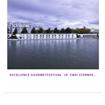
EXCELLENCE GOURMETFESTIVAL ´25: ZWEI STERNEKÖCHE ANTONIO GUIDA & DARIO MORESCO VERWÖHNEN IHRE GÄSTE AUF EINER LUXERIÖSEN SCHIFFSREISE