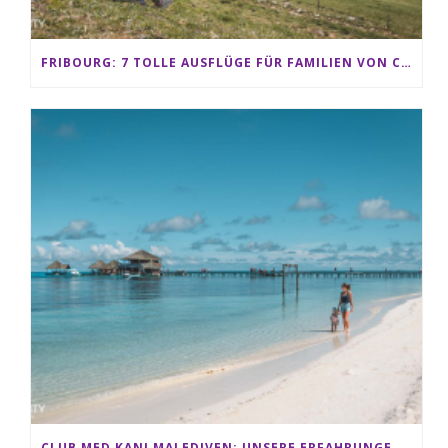
FRIBOURG: 7 TOLLE AUSFLÜGE FÜR FAMILIEN VON CHARMEY BIS LES PACCOTS
CLUB MED KANI MALEDIVEN: UNSERE ERFAHRUNGEN IM ALL-INCLUSIVE PARADIES