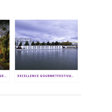
SRI LANKA RUNDREISE: 12 TAGE ZWISCHEN ELEFANTEN, TEEPLANTAGEN & STRAND ALS FAMILIE
EXCELLENCE GOURMETFESTIVAL ´25: ZWEI STERNEKÖCHE ANTONIO GUIDA & DARIO MORESCO VERWÖHNEN IHRE GÄSTE AUF EINER LUXERIÖSEN SCHIFFSREISE