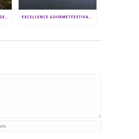
SRI LANKA RUNDREISE: 12 TAGE ZWISCHEN ELEFANTEN, TEEPLANTAGEN & STRAND ALS FAMILIE
EXCELLENCE GOURMETFESTIVAL ´25: ZWEI STERNEKÖCHE ANTONIO GUIDA & DARIO MORESCO VERWÖHNEN IHRE GÄSTE AUF EINER LUXERIÖSEN SCHIFFSREISE