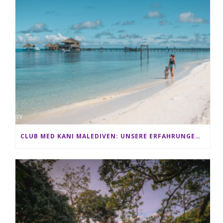
CLUB MED KANI MALEDIVEN: UNSERE ERFAHRUNGEN IM ALL-INCLUSIVE PARADIES