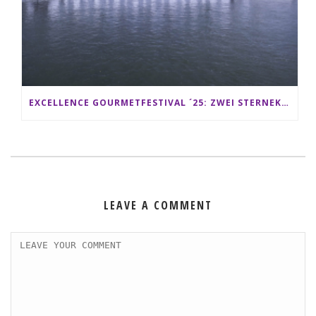
EXCELLENCE GOURMETFESTIVAL ´25: ZWEI STERNEKÖCHE ANTONIO GUIDA & DARIO MORESCO VERWÖHNEN IHRE GÄSTE AUF EINER LUXERIÖSEN SCHIFFSREISE
LEAVE A COMMENT