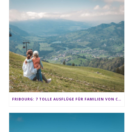
FRIBOURG: 7 TOLLE AUSFLÜGE FÜR FAMILIEN VON CHARMEY BIS LES PACCOTS