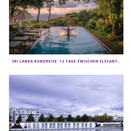
SRI LANKA RUNDREISE: 12 TAGE ZWISCHEN ELEFANTEN, TEEPLANTAGEN & STRAND ALS FAMILIE