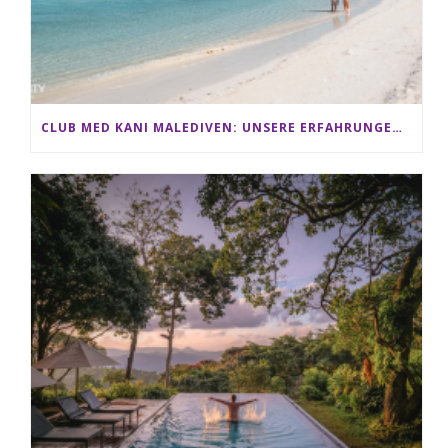
CLUB MED KANI MALEDIVEN: UNSERE ERFAHRUNGEN IM ALL-INCLUSIVE PARADIES