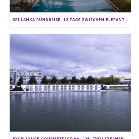
SRI LANKA RUNDREISE: 12 TAGE ZWISCHEN ELEFANTEN, TEEPLANTAGEN & STRAND ALS FAMILIE
EXCELLENCE GOURMETFESTIVAL ´25: ZWEI STERNEKÖCHE ANTONIO GUIDA & DARIO MORESCO VERWÖHNEN IHRE GÄSTE AUF EINER LUXERIÖSEN SCHIFFSREISE