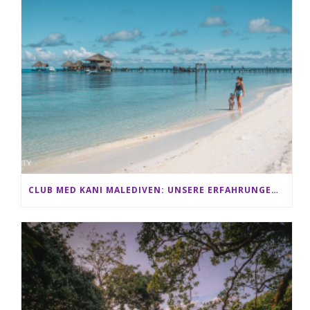
CLUB MED KANI MALEDIVEN: UNSERE ERFAHRUNGEN IM ALL-INCLUSIVE PARADIES