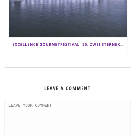
EXCELLENCE GOURMETFESTIVAL ´25: ZWEI STERNEKÖCHE ANTONIO GUIDA & DARIO MORESCO VERWÖHNEN IHRE GÄSTE AUF EINER LUXERIÖSEN SCHIFFSREISE
LEAVE A COMMENT