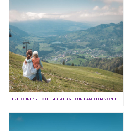
FRIBOURG: 7 TOLLE AUSFLÜGE FÜR FAMILIEN VON CHARMEY BIS LES PACCOTS