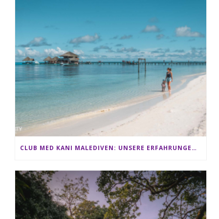
CLUB MED KANI MALEDIVEN: UNSERE ERFAHRUNGEN IM ALL-INCLUSIVE PARADIES