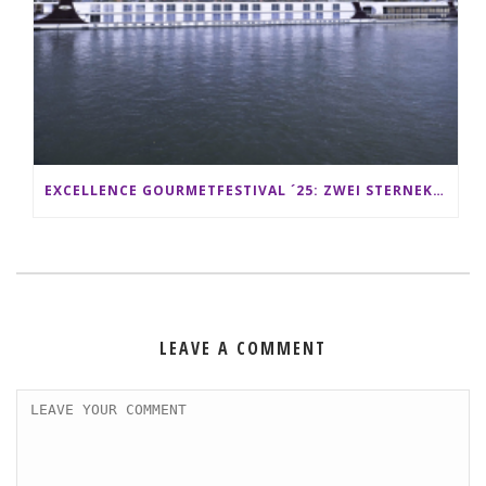
EXCELLENCE GOURMETFESTIVAL ´25: ZWEI STERNEKÖCHE ANTONIO GUIDA & DARIO MORESCO VERWÖHNEN IHRE GÄSTE AUF EINER LUXERIÖSEN SCHIFFSREISE
LEAVE A COMMENT