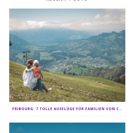
FRIBOURG: 7 TOLLE AUSFLÜGE FÜR FAMILIEN VON CHARMEY BIS LES PACCOTS