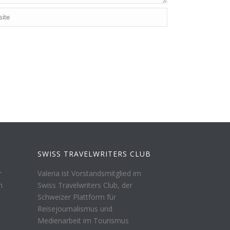
SWISS TRAVELWRITERS CLUB
r
Valeria ist Vorstandsmitglied im
n
Swiss Travelwriters Club, der
Schweizer Plattform für
Reisejournalismus und
Medienarbeit im Tourismus