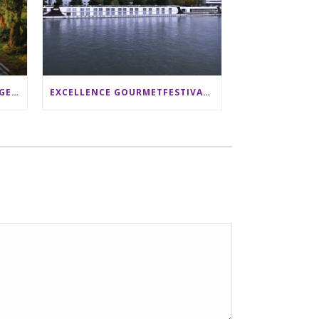
SRI LANKA RUNDREISE: 12 TAGE ZWISCHEN ELEFANTEN, TEEPLANTAGEN & STRAND ALS FAMILIE
EXCELLENCE GOURMETFESTIVAL ´25: ZWEI STERNEKÖCHE ANTONIO GUIDA & DARIO MORESCO VERWÖHNEN IHRE GÄSTE AUF EINER LUXERIÖSEN SCHIFFSREISE