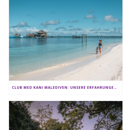
CLUB MED KANI MALEDIVEN: UNSERE ERFAHRUNGEN IM ALL-INCLUSIVE PARADIES