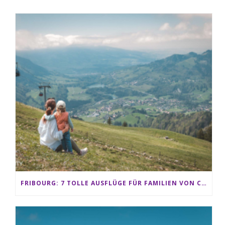
FRIBOURG: 7 TOLLE AUSFLÜGE FÜR FAMILIEN VON CHARMEY BIS LES PACCOTS