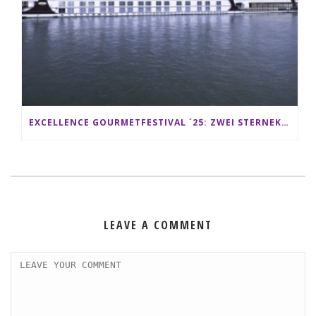
EXCELLENCE GOURMETFESTIVAL ´25: ZWEI STERNEKÖCHE ANTONIO GUIDA & DARIO MORESCO VERWÖHNEN IHRE GÄSTE AUF EINER LUXERIÖSEN SCHIFFSREISE
LEAVE A COMMENT