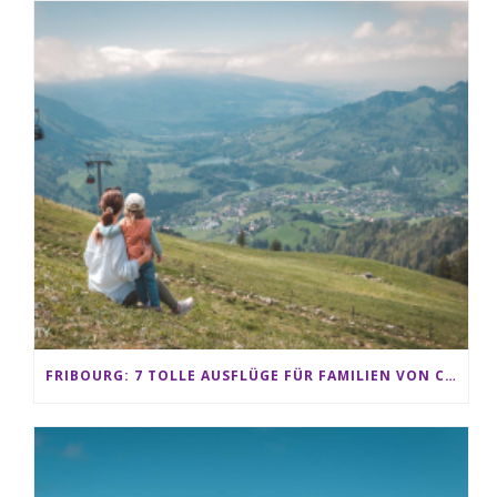
FRIBOURG: 7 TOLLE AUSFLÜGE FÜR FAMILIEN VON CHARMEY BIS LES PACCOTS