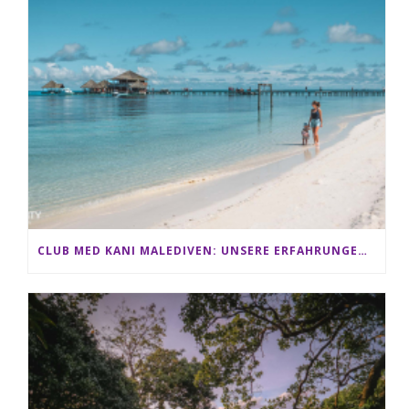
CLUB MED KANI MALEDIVEN: UNSERE ERFAHRUNGEN IM ALL-INCLUSIVE PARADIES