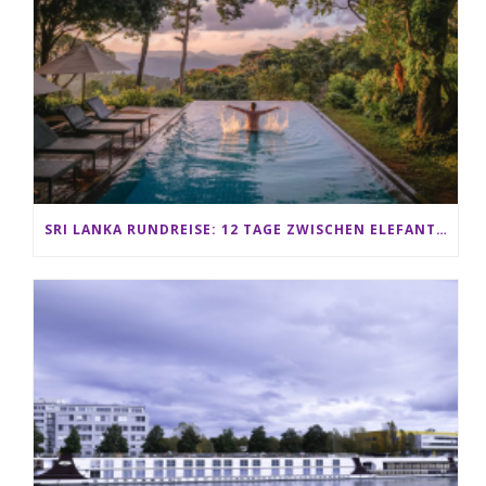
SRI LANKA RUNDREISE: 12 TAGE ZWISCHEN ELEFANTEN, TEEPLANTAGEN & STRAND ALS FAMILIE