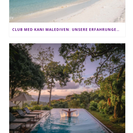
CLUB MED KANI MALEDIVEN: UNSERE ERFAHRUNGEN IM ALL-INCLUSIVE PARADIES