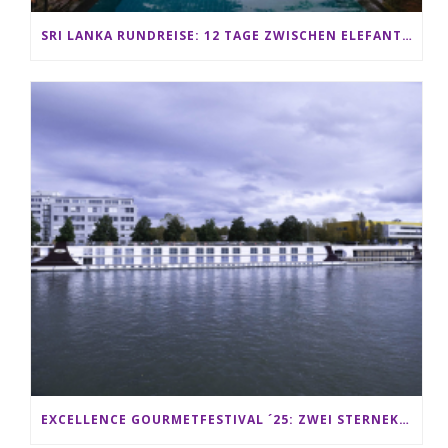
SRI LANKA RUNDREISE: 12 TAGE ZWISCHEN ELEFANTEN, TEEPLANTAGEN & STRAND ALS FAMILIE
EXCELLENCE GOURMETFESTIVAL ´25: ZWEI STERNEKÖCHE ANTONIO GUIDA & DARIO MORESCO VERWÖHNEN IHRE GÄSTE AUF EINER LUXERIÖSEN SCHIFFSREISE