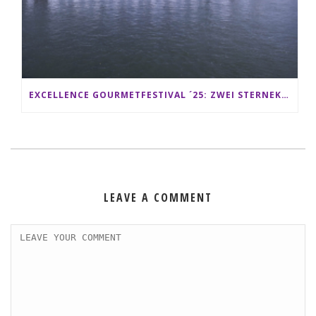
EXCELLENCE GOURMETFESTIVAL ´25: ZWEI STERNEKÖCHE ANTONIO GUIDA & DARIO MORESCO VERWÖHNEN IHRE GÄSTE AUF EINER LUXERIÖSEN SCHIFFSREISE
LEAVE A COMMENT