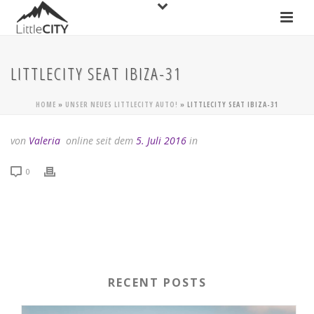
LITTLECITY SEAT IBIZA-31
HOME
»
UNSER NEUES LITTLECITY AUTO!
»
LITTLECITY SEAT IBIZA-31
von
Valeria
online seit dem
5. Juli 2016
in
0
RECENT POSTS