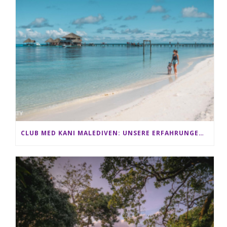
CLUB MED KANI MALEDIVEN: UNSERE ERFAHRUNGEN IM ALL-INCLUSIVE PARADIES