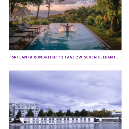
SRI LANKA RUNDREISE: 12 TAGE ZWISCHEN ELEFANTEN, TEEPLANTAGEN & STRAND ALS FAMILIE