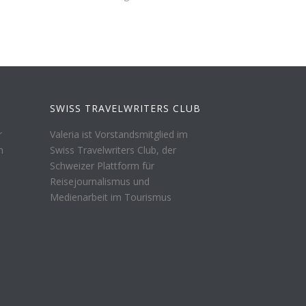
SWISS TRAVELWRITERS CLUB
r
Valeria ist Vorstandsmitglied im
n
Swiss Travelwriters Club, der
Schweizer Plattform für
Reisejournalismus und
Medienarbeit im Tourismus