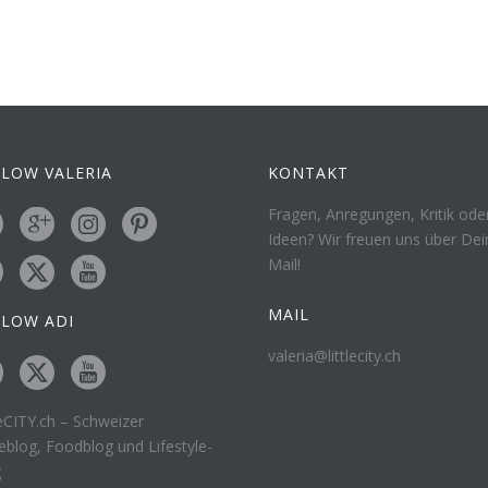
LOW VALERIA
KONTAKT
Fragen, Anregungen, Kritik ode
Ideen? Wir freuen uns über Dei
Mail!
MAIL
LLOW ADI
valeria@littlecity.ch
leCITY.ch – Schweizer
eblog, Foodblog und Lifestyle-
g