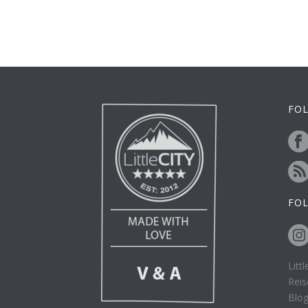
FOL
FO
Litt
Reis
Blo