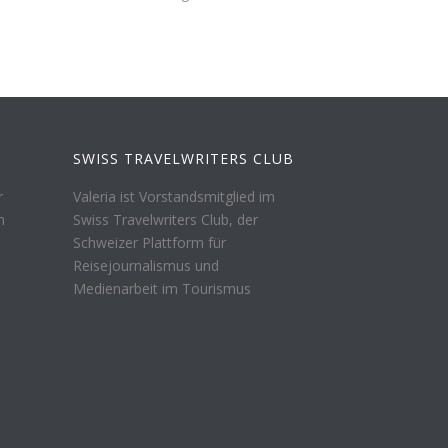
SWISS TRAVELWRITERS CLUB
r
Valeria ist Vorstandsmitglied im
n
Swiss Travelwriters Club, der
Schweizer Plattform für
Reisejournalismus und
Medienarbeit im Tourismus