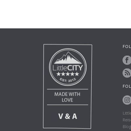
FOL
FO
Litt
Reis
Blo