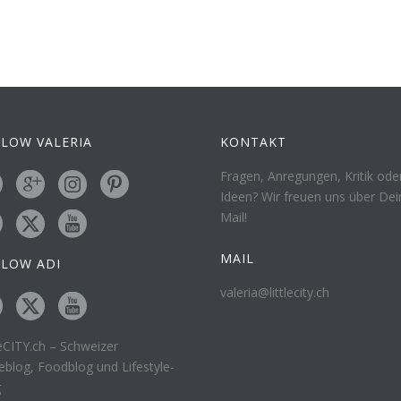
LOW VALERIA
KONTAKT
Fragen, Anregungen, Kritik ode
Ideen? Wir freuen uns über Dei
Mail!
MAIL
LLOW ADI
valeria@littlecity.ch
leCITY.ch – Schweizer
eblog, Foodblog und Lifestyle-
g