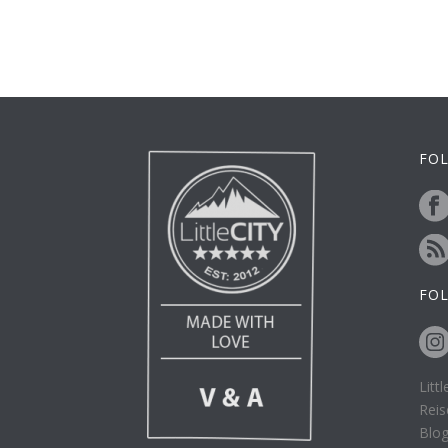
FOL
FO
Litt
Reis
Blo