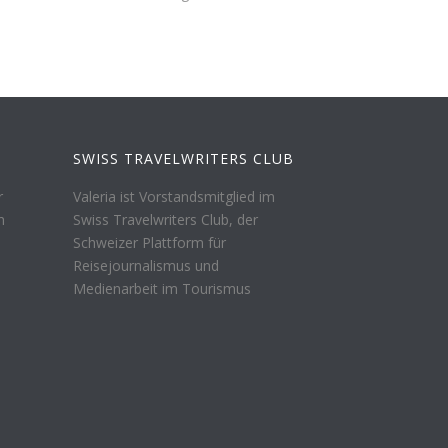
SWISS TRAVELWRITERS CLUB
r
Valeria ist Vorstandsmitglied im
n
Swiss Travelwriters Club, der
Schweizer Plattform für
Reisejournalismus und
Medienarbeit im Tourismus