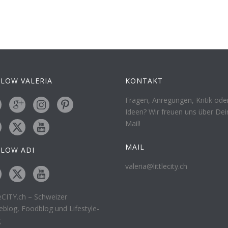
LOW VALERIA
KONTAKT
Fragen, Anregungen, Kritik ode
Ideen? Wir freuen uns über Dei
Mail!
MAIL
LLOW ADI
valeria@littlecity.ch
leCITY.ch – Schweizer
eblog, Foodblog und Lifestyle-
g