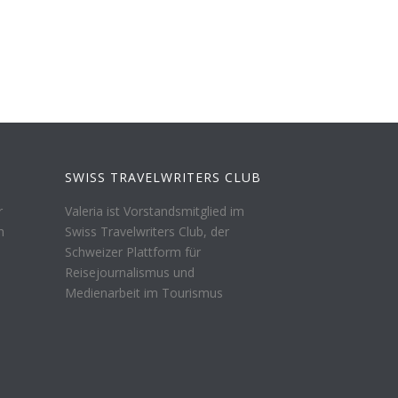
SWISS TRAVELWRITERS CLUB
r
Valeria ist Vorstandsmitglied im
n
Swiss Travelwriters Club, der
Schweizer Plattform für
Reisejournalismus und
Medienarbeit im Tourismus