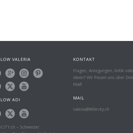
LOW VALERIA
KONTAKT
Fragen, Anregungen, Kritik ode
Ideen? Wir freuen uns über Dei
Mail!
MAIL
LLOW ADI
valeria@littlecity.ch
leCITY.ch – Schweizer