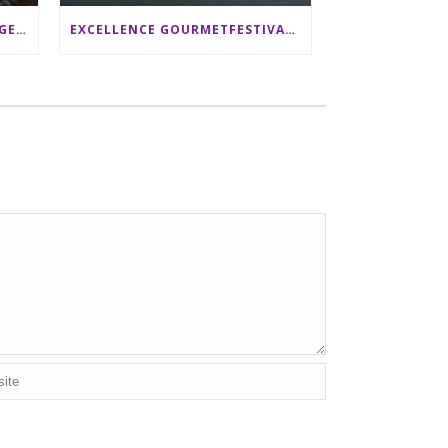
SRI LANKA RUNDREISE: 12 TAGE ZWISCHEN ELEFANTEN, TEEPLANTAGEN & STRAND ALS FAMILIE
EXCELLENCE GOURMETFESTIVAL ´25: ZWEI STERNEKÖCHE ANTONIO GUIDA & DARIO MORESCO VERWÖHNEN IHRE GÄSTE AUF EINER LUXERIÖSEN SCHIFFSREISE