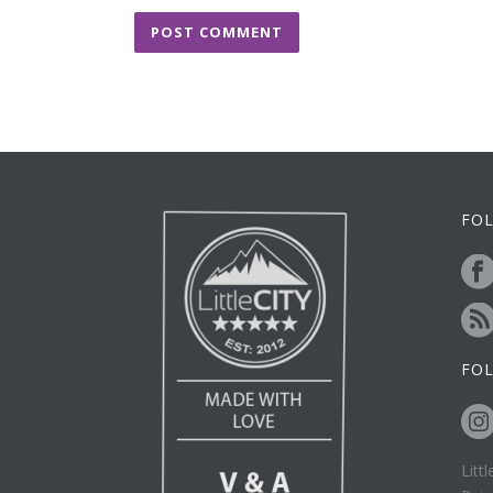
FOL
FO
Litt