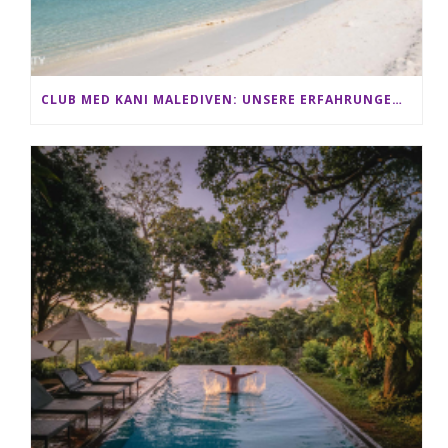
CLUB MED KANI MALEDIVEN: UNSERE ERFAHRUNGEN IM ALL-INCLUSIVE PARADIES