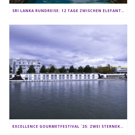
SRI LANKA RUNDREISE: 12 TAGE ZWISCHEN ELEFANTEN, TEEPLANTAGEN & STRAND ALS FAMILIE
EXCELLENCE GOURMETFESTIVAL ´25: ZWEI STERNEKÖCHE ANTONIO GUIDA & DARIO MORESCO VERWÖHNEN IHRE GÄSTE AUF EINER LUXERIÖSEN SCHIFFSREISE