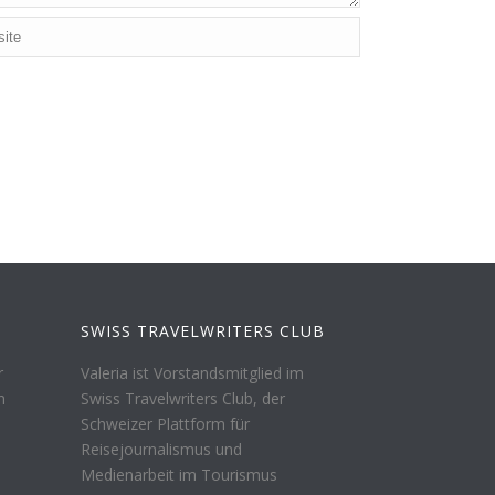
SWISS TRAVELWRITERS CLUB
r
Valeria ist Vorstandsmitglied im
n
Swiss Travelwriters Club, der
Schweizer Plattform für
Reisejournalismus und
Medienarbeit im Tourismus