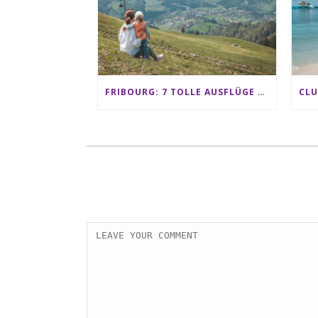
FRIBOURG: 7 TOLLE AUSFLÜGE FÜR FAMILIEN VON CHARMEY BIS LES PACCOTS