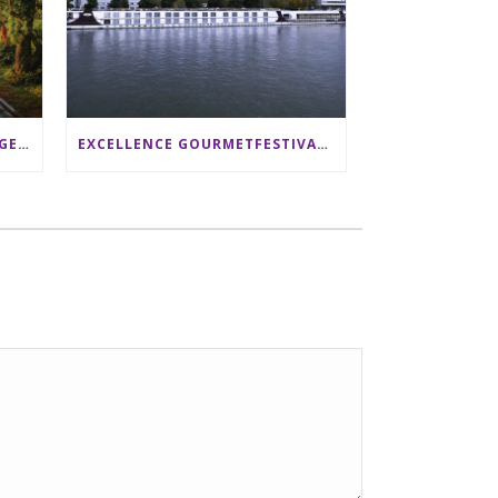
SRI LANKA RUNDREISE: 12 TAGE ZWISCHEN ELEFANTEN, TEEPLANTAGEN & STRAND ALS FAMILIE
EXCELLENCE GOURMETFESTIVAL ´25: ZWEI STERNEKÖCHE ANTONIO GUIDA & DARIO MORESCO VERWÖHNEN IHRE GÄSTE AUF EINER LUXERIÖSEN SCHIFFSREISE