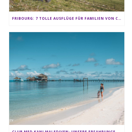
FRIBOURG: 7 TOLLE AUSFLÜGE FÜR FAMILIEN VON CHARMEY BIS LES PACCOTS
CLUB MED KANI MALEDIVEN: UNSERE ERFAHRUNGEN IM ALL-INCLUSIVE PARADIES