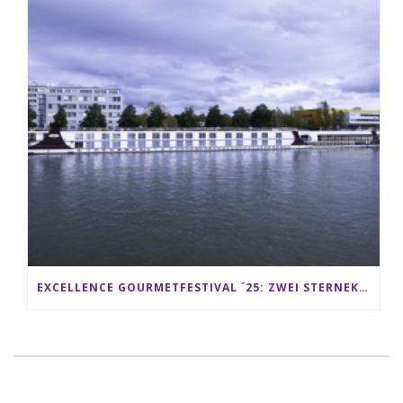
EXCELLENCE GOURMETFESTIVAL ´25: ZWEI STERNEKÖCHE ANTONIO GUIDA & DARIO MORESCO VERWÖHNEN IHRE GÄSTE AUF EINER LUXERIÖSEN SCHIFFSREISE