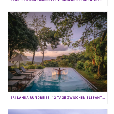
SRI LANKA RUNDREISE: 12 TAGE ZWISCHEN ELEFANTEN, TEEPLANTAGEN & STRAND ALS FAMILIE