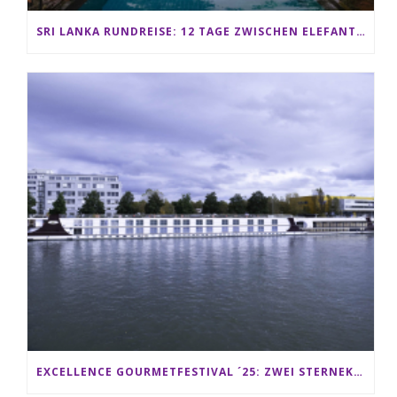
SRI LANKA RUNDREISE: 12 TAGE ZWISCHEN ELEFANTEN, TEEPLANTAGEN & STRAND ALS FAMILIE
EXCELLENCE GOURMETFESTIVAL ´25: ZWEI STERNEKÖCHE ANTONIO GUIDA & DARIO MORESCO VERWÖHNEN IHRE GÄSTE AUF EINER LUXERIÖSEN SCHIFFSREISE