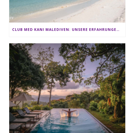
CLUB MED KANI MALEDIVEN: UNSERE ERFAHRUNGEN IM ALL-INCLUSIVE PARADIES