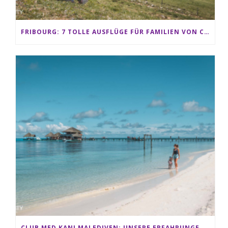
FRIBOURG: 7 TOLLE AUSFLÜGE FÜR FAMILIEN VON CHARMEY BIS LES PACCOTS
CLUB MED KANI MALEDIVEN: UNSERE ERFAHRUNGEN IM ALL-INCLUSIVE PARADIES