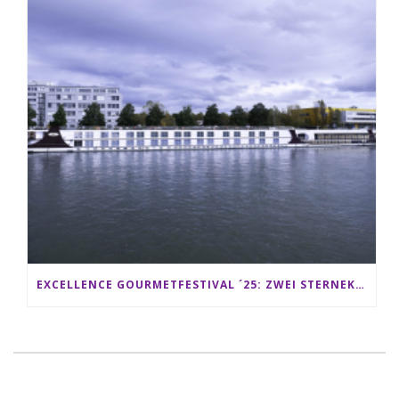
EXCELLENCE GOURMETFESTIVAL ´25: ZWEI STERNEKÖCHE ANTONIO GUIDA & DARIO MORESCO VERWÖHNEN IHRE GÄSTE AUF EINER LUXERIÖSEN SCHIFFSREISE